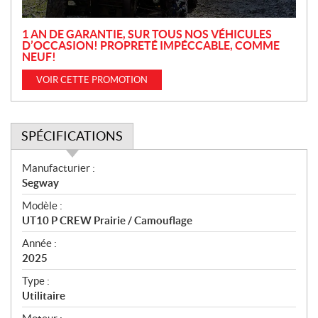
n
1 AN DE GARANTIE, SUR TOUS NOS VÉHICULES
D’OCCASION! PROPRETÉ IMPÉCCABLE, COMME
NEUF!
VOIR CETTE PROMOTION
SPÉCIFICATIONS
S
Manufacturier :
p
Segway
é
Modèle :
c
UT10 P CREW Prairie / Camouflage
i
f
Année :
i
2025
c
Type :
a
Utilitaire
t