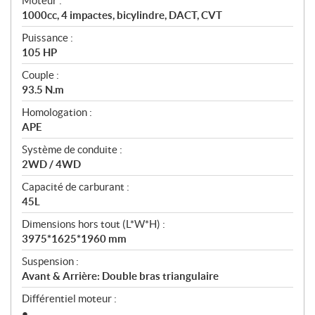
Moteur :
i
1000cc, 4 impactes, bicylindre, DACT, CVT
o
n
Puissance :
s
105 HP
Couple :
93.5 N.m
Homologation :
APE
Système de conduite :
2WD / 4WD
Capacité de carburant :
45L
Dimensions hors tout (L*W*H) :
3975*1625*1960 mm
Suspension :
Avant & Arrière: Double bras triangulaire
Différentiel moteur :
●