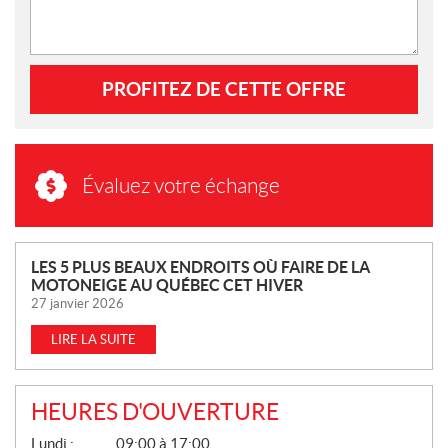
PROFITEZ DE CETTE OFFRE
Évaluez votre échange
N
LES 5 PLUS BEAUX ENDROITS OÙ FAIRE DE LA
MOTONEIGE AU QUÉBEC CET HIVER
O
27 janvier 2026
U
V
LIRE LA SUITE
E
L
L
HEURES D'OUVERTURE
E
G
Lundi :
09:00 à 17:00