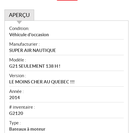
APERÇU
A
Condition:
p
Véhicule d'occasion
e
Manufacturier :
r
SUPER AIR NAUTIQUE
ç
u
Modèle :
G21 SEULEMENT 138 H !
Version :
LE MOINS CHER AU QUEBEC !!!
Année :
2014
# inventaire :
G2120
Type :
Bateaux à moteur