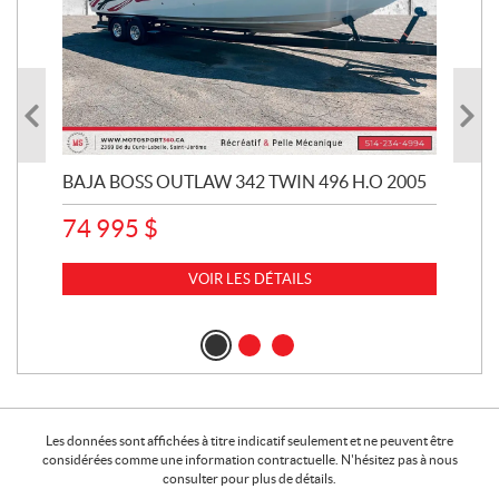
BAJA BOSS OUTLAW 342 TWIN 496 H.O 2005
LE
PÊC
74 995
$
61
VOIR LES DÉTAILS
Les données sont affichées à titre indicatif seulement et ne peuvent être
considérées comme une information contractuelle. N'hésitez pas à nous
consulter pour plus de détails.