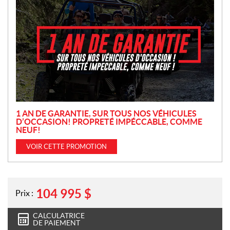
P
r
o
m
o
t
i
o
n
1 AN DE GARANTIE, SUR TOUS NOS VÉHICULES
D’OCCASION! PROPRETÉ IMPÉCCABLE, COMME
NEUF!
VOIR CETTE PROMOTION
104 995
$
Prix :
CALCULATRICE
DE PAIEMENT