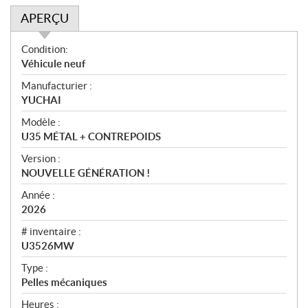
APERÇU
A
Condition:
p
Véhicule neuf
e
Manufacturier :
r
YUCHAI
ç
u
Modèle :
U35 MÉTAL + CONTREPOIDS
Version :
NOUVELLE GÉNÉRATION !
Année :
2026
# inventaire :
U3526MW
Type :
Pelles mécaniques
Heures :