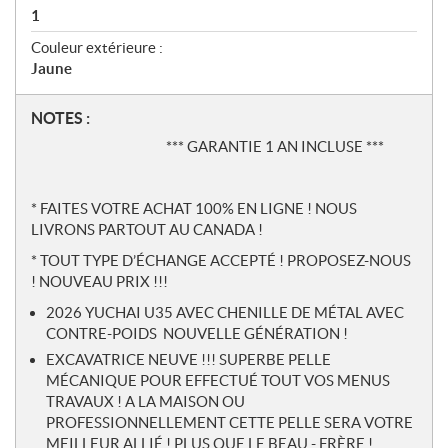
1
Couleur extérieure :
Jaune
N
NOTES :
o
*** GARANTIE 1 AN INCLUSE ***
t
e
s
* FAITES VOTRE ACHAT 100% EN LIGNE ! NOUS
LIVRONS PARTOUT AU CANADA !
* TOUT TYPE D’ÉCHANGE ACCEPTÉ ! PROPOSEZ-NOUS
! NOUVEAU PRIX !!!
2026 YUCHAI U35 AVEC CHENILLE DE MÉTAL AVEC
CONTRE-POIDS NOUVELLE GÉNÉRATION !
EXCAVATRICE NEUVE !!! SUPERBE PELLE
MÉCANIQUE POUR EFFECTUÉ TOUT VOS MENUS
TRAVAUX ! A LA MAISON OU
PROFESSIONNELLEMENT CETTE PELLE SERA VOTRE
MEILLEUR ALLIÉ ! PLUS QUE LE BEAU - FRÈRE !