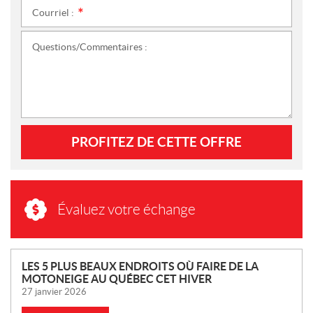
Courriel :
*
Questions/Commentaires :
PROFITEZ DE CETTE OFFRE
Évaluez votre échange
N
LES 5 PLUS BEAUX ENDROITS OÙ FAIRE DE LA
MOTONEIGE AU QUÉBEC CET HIVER
O
27 janvier 2026
U