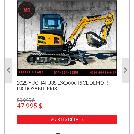
2025 YUCHAI U35 EXCAVATRICE DEMO !!!
CA
7
INCROYABLE PRIX !
20
58 995
$
8 3
47 995
$
6 
VOIR LES DÉTAILS