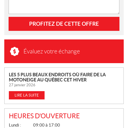
PROFITEZ DE CETTE OFFRE
Évaluez votre échange
N
LES 5 PLUS BEAUX ENDROITS OÙ FAIRE DE LA
MOTONEIGE AU QUÉBEC CET HIVER
O
27 janvier 2026
U
V
LIRE LA SUITE
E
L
L
HEURES D'OUVERTURE
E
G
Lundi :
09:00 à 17:00
S