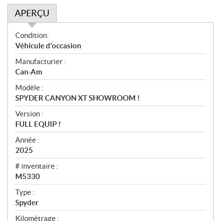
APERÇU
A
Condition:
p
Véhicule d'occasion
e
Manufacturier :
r
Can-Am
ç
u
Modèle :
SPYDER CANYON XT SHOWROOM !
Version :
FULL EQUIP !
Année :
2025
# inventaire :
M5330
Type :
Spyder
Kilométrage :