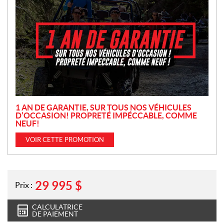
r
o
m
o
t
i
o
n
1 AN DE GARANTIE, SUR TOUS NOS VÉHICULES
D’OCCASION! PROPRETÉ IMPÉCCABLE, COMME
NEUF!
VOIR CETTE PROMOTION
29 995
$
Prix :
CALCULATRICE
DE PAIEMENT