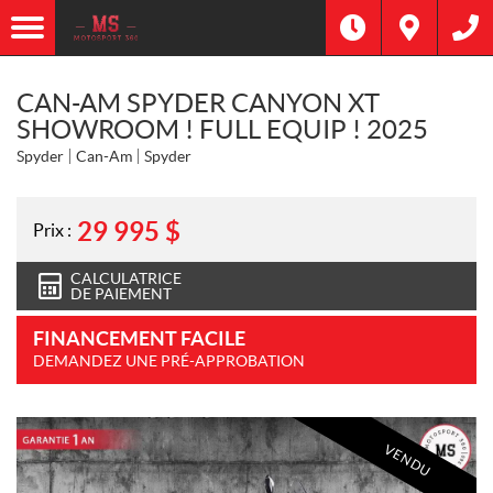
CAN-AM SPYDER CANYON XT
SHOWROOM ! FULL EQUIP ! 2025
Spyder
Can-Am
Spyder
29 995
$
Prix :
CALCULATRICE
DE PAIEMENT
FINANCEMENT FACILE
DEMANDEZ UNE PRÉ-APPROBATION
VENDU