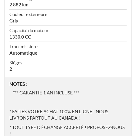
2 882
km
Couleur extérieure :
Gris
Capacité du moteur :
1330.0 CC
Transmission :
Automatique
Sièges :
2
N
NOTES :
o
*** GARANTIE 1 AN INCLUSE ***
t
e
s
* FAITES VOTRE ACHAT 100% EN LIGNE ! NOUS
LIVRONS PARTOUT AU CANADA !
* TOUT TYPE D’ÉCHANGE ACCEPTÉ ! PROPOSEZ-NOUS
!