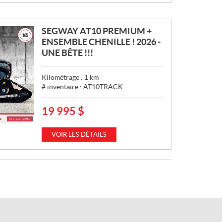
:
SEGWAY AT10 PREMIUM +
ENSEMBLE CHENILLE ! 2026 -
UNE BÊTE !!!
Kilométrage :
1
km
# inventaire :
AT10TRACK
19 995
$
P
R
I
VOIR LES DÉTAILS
X
: