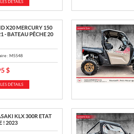
 LES DÉTAILS
D X20 MERCURY 150
21 - BATEAU PÊCHE 20
aire :
M5548
95
$
 LES DÉTAILS
AKI KLX 300R ETAT
 ! 2023