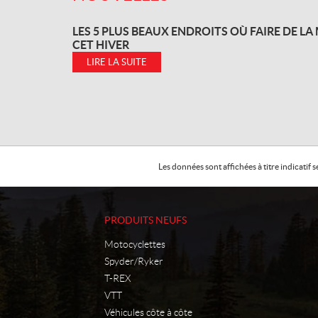
LES 5 PLUS BEAUX ENDROITS OÙ FAIRE DE L
CET HIVER
LIRE LA SUITE
Les données sont affichées à titre indicati
PRODUITS NEUFS
Motocyclettes
Spyder/Ryker
T-REX
VTT
Véhicules côte à côte