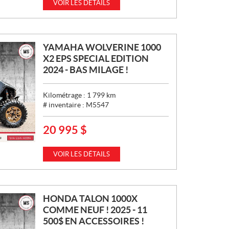
I
VOIR LES DÉTAILS
X
:
YAMAHA WOLVERINE 1000
X2 EPS SPECIAL EDITION
2024 - BAS MILAGE !
Kilométrage :
1 799
km
# inventaire :
M5547
20 995
$
P
R
I
VOIR LES DÉTAILS
X
:
HONDA TALON 1000X
COMME NEUF ! 2025 - 11
500$ EN ACCESSOIRES !