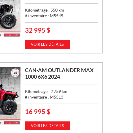
Kilométrage :
550
km
# inventaire :
M5545
32 995
$
P
R
I
VOIR LES DÉTAILS
X
:
CAN-AM OUTLANDER MAX
1000 6X6 2024
Kilométrage :
2 759
km
# inventaire :
M5513
16 995
$
P
R
I
VOIR LES DÉTAILS
X