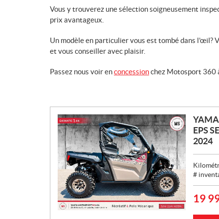
Vous y trouverez une sélection soigneusement inspect
prix avantageux.
Un modèle en particulier vous est tombé dans l’œil?
et vous conseiller avec plaisir.
Passez nous voir en
concession
chez Motosport 360 à
YAMAH
EPS SE
2024
Kilométr
# invent
19 9
P
R