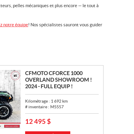
eurs, pelles mécaniques et plus encore — le tout à
z notre équipe
! Nos spécialistes sauront vous guider
CFMOTO CFORCE 1000
OVERLAND SHOWROOM !
2024 - FULL EQUIP !
Kilométrage :
1 692
km
# inventaire :
M5557
12 495
$
P
R