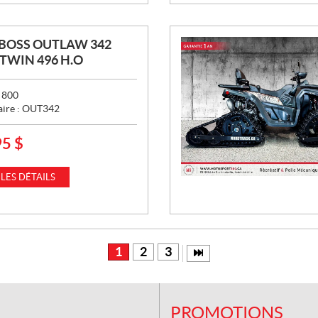
BOSS OUTLAW 342
- TWIN 496 H.O
:
800
aire :
OUT342
95
$
 LES DÉTAILS
1
2
3
PROMOTIONS