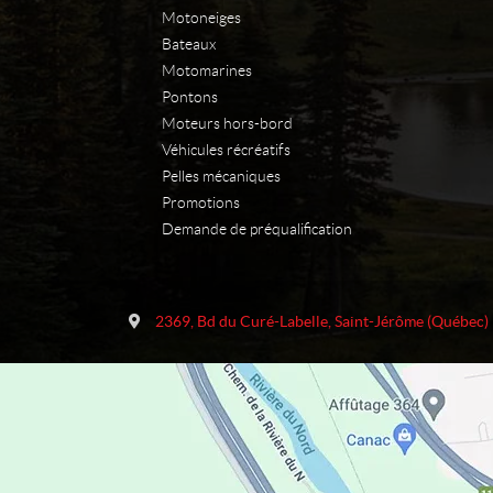
Motoneiges
Bateaux
Motomarines
Pontons
Moteurs hors-bord
Véhicules récréatifs
Pelles mécaniques
Promotions
Demande de préqualification
C
M
o
o
2369, Bd du Curé-Labelle
,
Saint-Jérôme
(Québec)
n
t
t
o
a
s
c
p
t
o
r
t