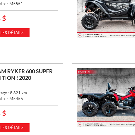
aire :
M5551
5
$
 LES DÉTAILS
M RYKER 600 SUPER
TION ! 2020
age :
8 321
km
aire :
M5455
5
$
 LES DÉTAILS