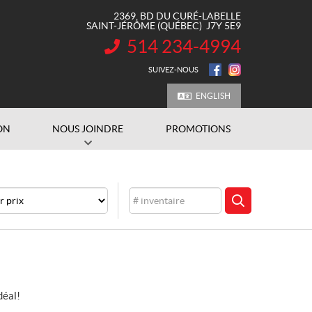
2369, BD DU CURÉ-LABELLE
SAINT-JÉRÔME
(QUÉBEC)
J7Y 5E9
514 234-4994
INFORMATION :
SUIVEZ-NOUS
ENGLISH
ON
NOUS JOINDRE
PROMOTIONS
Inventaire
CHERCHER
déal!