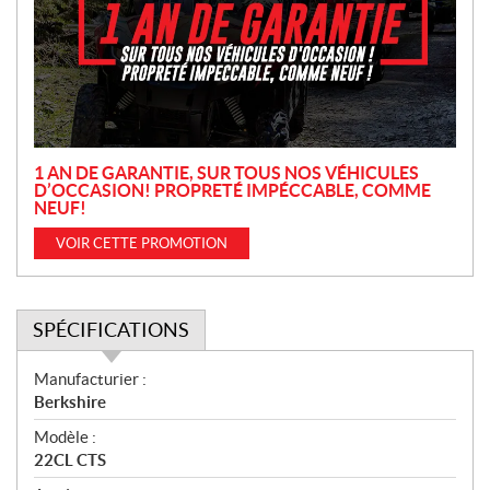
m
o
t
i
o
n
1 AN DE GARANTIE, SUR TOUS NOS VÉHICULES
D’OCCASION! PROPRETÉ IMPÉCCABLE, COMME
NEUF!
VOIR CETTE PROMOTION
SPÉCIFICATIONS
S
Manufacturier :
p
Berkshire
é
Modèle :
c
22CL CTS
i