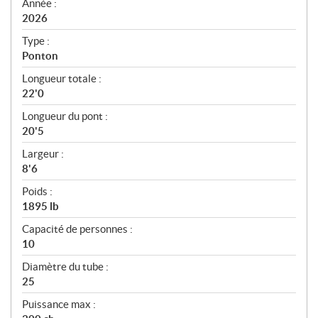
f
Année :
i
2026
c
Type :
a
Ponton
t
Longueur totale :
i
22'0
o
n
Longueur du pont :
s
20'5
Largeur :
8'6
Poids :
1895 lb
Capacité de personnes :
10
Diamètre du tube :
25
Puissance max :