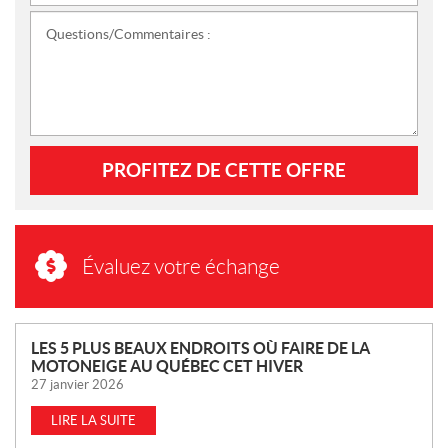
Questions/Commentaires :
PROFITEZ DE CETTE OFFRE
Évaluez votre échange
N
LES 5 PLUS BEAUX ENDROITS OÙ FAIRE DE LA
MOTONEIGE AU QUÉBEC CET HIVER
O
27 janvier 2026
U
V
LIRE LA SUITE
E