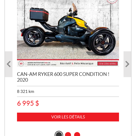
CAN-AM RYKER 600 SUPER CONDITION !
HA
2020
SUP
8 321
km
1 3
6 995
$
15
VOIR LES DÉTAILS