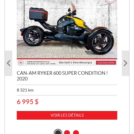
CAN-AM RYKER 600 SUPER CONDITION !
HA
2020
SUP
8 321
km
1 3
6 995
$
15
VOIR LES DÉTAILS