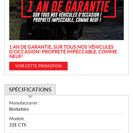
m
o
t
i
o
n
1 AN DE GARANTIE, SUR TOUS NOS VÉHICULES
D’OCCASION! PROPRETÉ IMPÉCCABLE, COMME
NEUF!
VOIR CETTE PROMOTION
SPÉCIFICATIONS
S
Manufacturier :
p
Berkshire
é
Modèle :
c
22E CTS
i