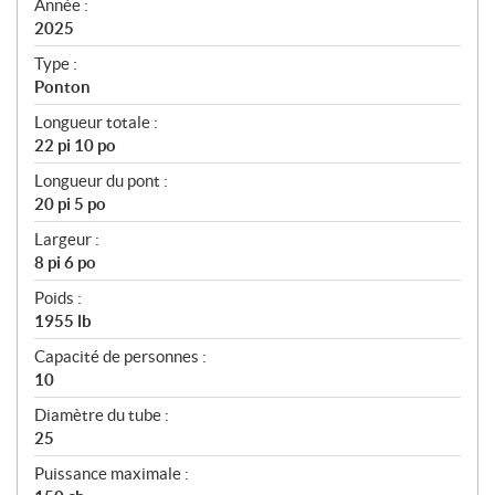
f
Année :
i
2025
c
Type :
a
Ponton
t
Longueur totale :
i
22 pi 10 po
o
n
Longueur du pont :
s
20 pi 5 po
Largeur :
8 pi 6 po
Poids :
1955 lb
Capacité de personnes :
10
Diamètre du tube :
25
Puissance maximale :