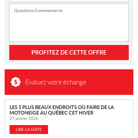
Questions/Commentaires :
PROFITEZ DE CETTE OFFRE
Évaluez votre échange
N
LES 5 PLUS BEAUX ENDROITS OÙ FAIRE DE LA
MOTONEIGE AU QUÉBEC CET HIVER
O
27 janvier 2026
U
V
LIRE LA SUITE
E