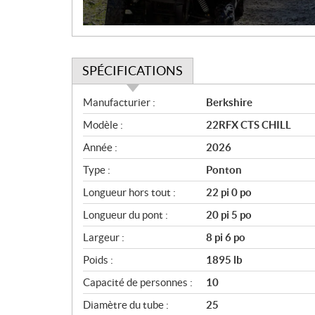
o
n
SPÉCIFICATIONS
S
Manufacturier :
Berkshire
p
Modèle :
22RFX CTS CHILL
é
c
Année :
2026
i
Type :
Ponton
f
i
Longueur hors tout :
22 pi 0 po
c
Longueur du pont :
20 pi 5 po
a
Largeur :
8 pi 6 po
t
i
Poids :
1895 lb
o
Capacité de personnes :
10
n
s
Diamètre du tube :
25