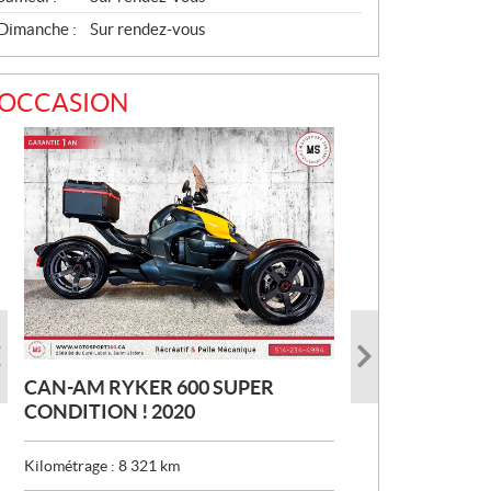
Dimanche :
Sur rendez-vous
OCCASION
CAN-AM RYKER 600 SUPER
HARLEY-DAVIDSON SOFTAIL
YAMAHA ROYAL STAR VENTURE
CONDITION ! 2020
BREAKOUT SUPER PEINTURE !
TRIKE UNIQUE !!! TRÈS RARE !
TRÈS BAS MILAGE ! 2017
2011
Kilométrage :
8 321
km
Kilométrage :
Kilométrage :
1 332
30 834
km
km