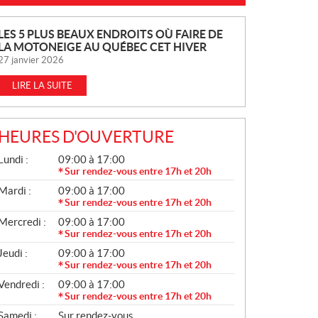
N
LES 5 PLUS BEAUX ENDROITS OÙ FAIRE DE
LA MOTONEIGE AU QUÉBEC CET HIVER
O
27 janvier 2026
U
V
LIRE LA SUITE
E
L
L
HEURES D'OUVERTURE
E
G
Lundi :
09:00 à 17:00
S
É
Sur rendez-vous entre 17h et 20h
N
Mardi :
09:00 à 17:00
É
R
Sur rendez-vous entre 17h et 20h
A
Mercredi :
09:00 à 17:00
L
Sur rendez-vous entre 17h et 20h
Jeudi :
09:00 à 17:00
Sur rendez-vous entre 17h et 20h
Vendredi :
09:00 à 17:00
Sur rendez-vous entre 17h et 20h
Samedi :
Sur rendez-vous