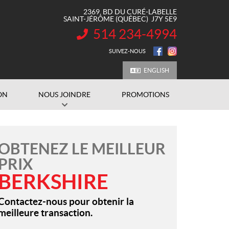
2369, BD DU CURÉ-LABELLE
SAINT-JÉRÔME
(QUÉBEC)
J7Y 5E9
514 234-4994
INFORMATION :
SUIVEZ-NOUS
ENGLISH
ON
NOUS JOINDRE
PROMOTIONS
OBTENEZ LE MEILLEUR
PRIX
BERKSHIRE
Contactez-nous pour obtenir la
meilleure transaction.