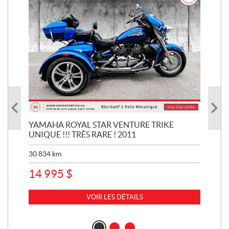
!
YAMAHA ROYAL STAR VENTURE TRIKE
CA
UNIQUE !!! TRÈS RARE ! 2011
20
30 834
km
3 3
14 995
$
17
VOIR LES DÉTAILS