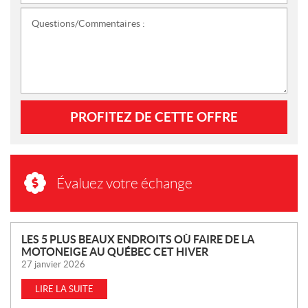
Questions/Commentaires :
PROFITEZ DE CETTE OFFRE
Évaluez votre échange
N
LES 5 PLUS BEAUX ENDROITS OÙ FAIRE DE LA
MOTONEIGE AU QUÉBEC CET HIVER
O
27 janvier 2026
U
V
LIRE LA SUITE
E