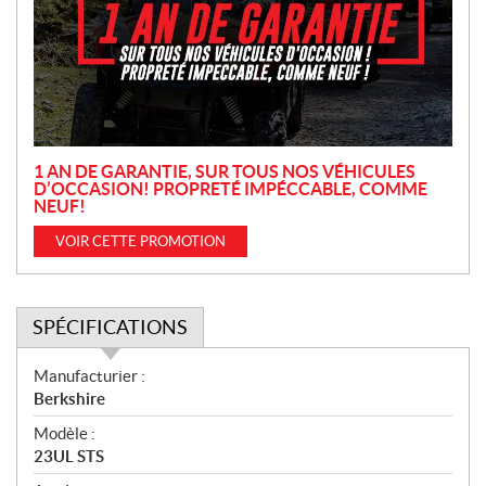
m
o
t
i
o
n
1 AN DE GARANTIE, SUR TOUS NOS VÉHICULES
D’OCCASION! PROPRETÉ IMPÉCCABLE, COMME
NEUF!
VOIR CETTE PROMOTION
SPÉCIFICATIONS
S
Manufacturier :
p
Berkshire
é
Modèle :
c
23UL STS
i