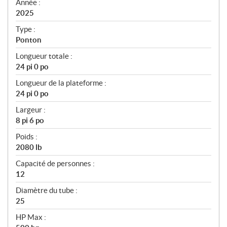
f
Année :
i
2025
c
Type :
a
Ponton
t
Longueur totale :
i
24 pi 0 po
o
n
Longueur de la plateforme :
s
24 pi 0 po
Largeur :
8 pi 6 po
Poids :
2080 lb
Capacité de personnes :
12
Diamètre du tube :
25
HP Max :