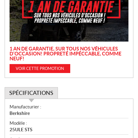
m
o
t
i
o
n
1 AN DE GARANTIE, SUR TOUS NOS VÉHICULES
D’OCCASION! PROPRETÉ IMPÉCCABLE, COMME
NEUF!
VOIR CETTE PROMOTION
SPÉCIFICATIONS
S
Manufacturier :
p
Berkshire
é
Modèle :
c
25ULE STS
i