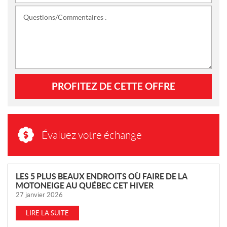
Questions/Commentaires :
PROFITEZ DE CETTE OFFRE
Évaluez votre échange
N
LES 5 PLUS BEAUX ENDROITS OÙ FAIRE DE LA
MOTONEIGE AU QUÉBEC CET HIVER
O
27 janvier 2026
U
V
LIRE LA SUITE
E