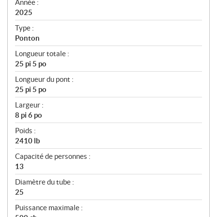
f
Année :
i
2025
c
Type :
a
Ponton
t
Longueur totale :
i
25 pi 5 po
o
n
Longueur du pont :
s
25 pi 5 po
Largeur :
8 pi 6 po
Poids :
2410 lb
Capacité de personnes :
13
Diamètre du tube :
25
Puissance maximale :