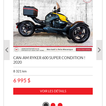
CAN-AM RYKER 600 SUPER CONDITION !
HA
2020
SUP
8 321
km
1 3
6 995
$
15
VOIR LES DÉTAILS