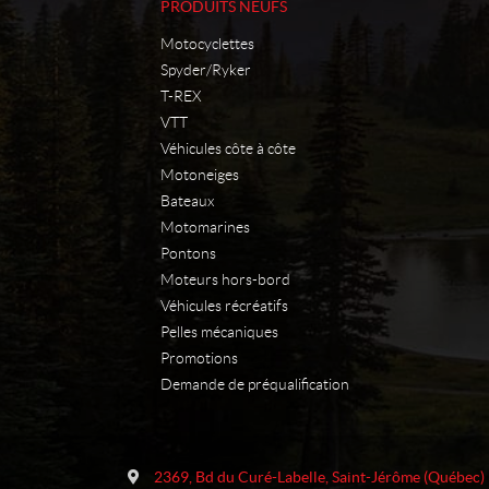
PRODUITS NEUFS
Motocyclettes
Spyder/Ryker
T-REX
VTT
Véhicules côte à côte
Motoneiges
Bateaux
Motomarines
Pontons
Moteurs hors-bord
Véhicules récréatifs
Pelles mécaniques
Promotions
Demande de préqualification
C
M
o
o
2369, Bd du Curé-Labelle
,
Saint-Jérôme
(Québec)