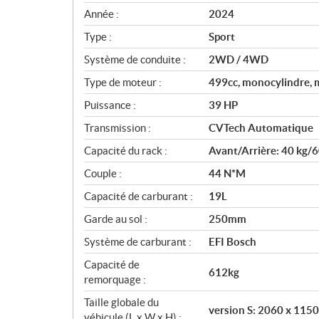
c
Année :
2024
i
Type :
Sport
f
i
Système de conduite :
2WD / 4WD
c
Type de moteur :
499cc, monocylindre, 
a
Puissance :
39 HP
t
i
Transmission :
CVTech Automatique
o
Capacité du rack :
Avant/Arrière: 40 kg/6
n
s
Couple :
44 N*M
Capacité de carburant :
19L
Garde au sol :
250mm
Système de carburant :
EFI Bosch
Capacité de
612kg
remorquage :
Taille globale du
version S: 2060 x 11
véhicule (L x W x H) :