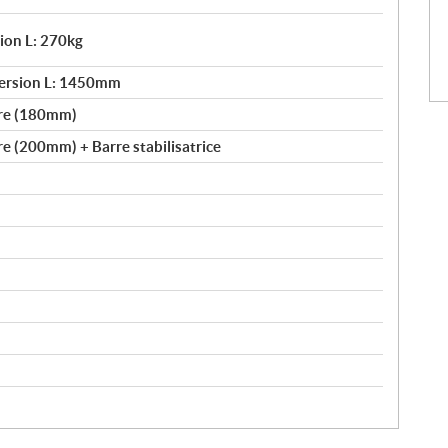
sion L: 270kg
Version L: 1450mm
ire (180mm)
re (200mm) + Barre stabilisatrice