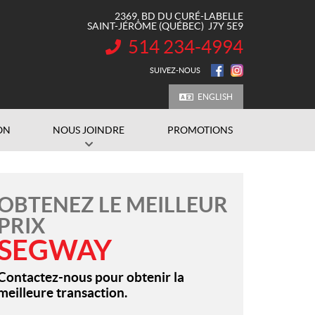
2369, BD DU CURÉ-LABELLE
SAINT-JÉRÔME
(QUÉBEC)
J7Y 5E9
514 234-4994
INFORMATION :
SUIVEZ-NOUS
ENGLISH
ON
NOUS JOINDRE
PROMOTIONS
OBTENEZ LE MEILLEUR
PRIX
SEGWAY
Contactez-nous pour obtenir la
meilleure transaction.