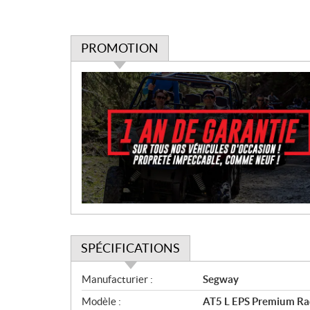
PROMOTION
P
r
o
m
o
t
i
o
n
SPÉCIFICATIONS
S
Manufacturier :
Segway
p
Modèle :
AT5 L EPS Premium Rad
é