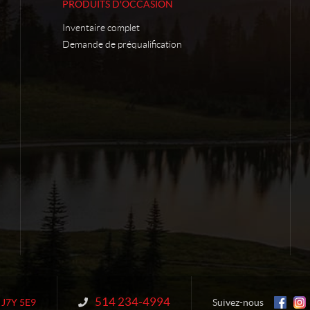
PRODUITS D'OCCASION
Inventaire complet
Demande de préqualification
514 234-4994
Information :
J7Y 5E9
Suivez-nous