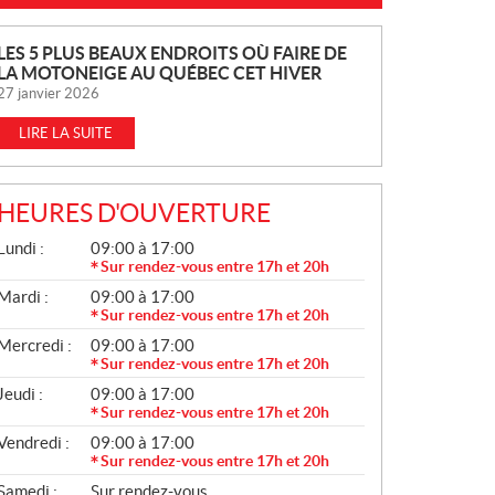
N
LES 5 PLUS BEAUX ENDROITS OÙ FAIRE DE
LA MOTONEIGE AU QUÉBEC CET HIVER
O
27 janvier 2026
U
V
LIRE LA SUITE
E
L
L
HEURES D'OUVERTURE
E
G
Lundi :
09:00 à 17:00
S
É
Sur rendez-vous entre 17h et 20h
N
Mardi :
09:00 à 17:00
É
R
Sur rendez-vous entre 17h et 20h
A
Mercredi :
09:00 à 17:00
L
Sur rendez-vous entre 17h et 20h
Jeudi :
09:00 à 17:00
Sur rendez-vous entre 17h et 20h
Vendredi :
09:00 à 17:00
Sur rendez-vous entre 17h et 20h
Samedi :
Sur rendez-vous