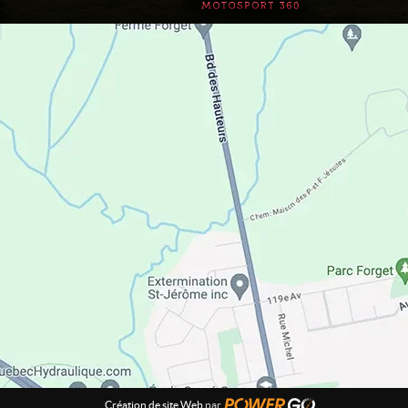
Création de site Web
par