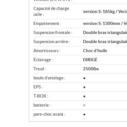
Capacité de charge
version S: 185kg / Ver
utile :
Empattement :
version S: 1300mm / 
Suspension frontale :
Double bras triangula
Suspension arrière :
Double bras triangulai
Amortisseurs :
Choc d'huile
Éclairage :
DIRIGÉ
Treuil :
2500lbs
boule d'attelage :
●
EPS :
●
T-BOX :
●
batterie :
○
pare-choc avant :
●