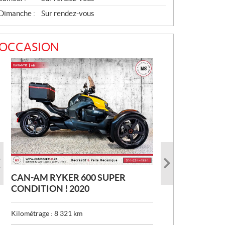
Dimanche :
Sur rendez-vous
OCCASION
CAN-AM RYKER 600 SUPER
HARLEY-DAVIDSON SOFTAIL
YAMAHA ROYAL STAR VENTURE
CONDITION ! 2020
BREAKOUT SUPER PEINTURE !
TRIKE UNIQUE !!! TRÈS RARE !
TRÈS BAS MILAGE ! 2017
2011
Kilométrage :
8 321
km
Kilométrage :
Kilométrage :
1 332
30 834
km
km