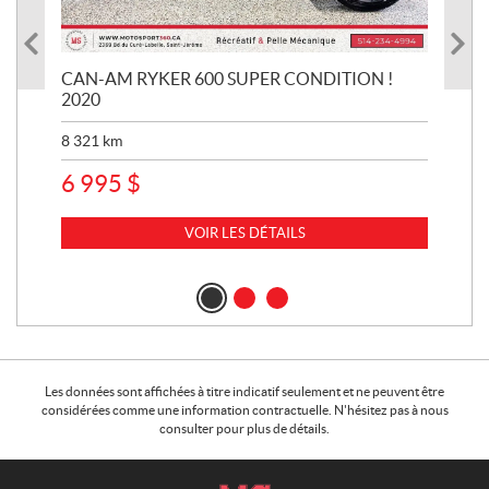
CAN-AM RYKER 600 SUPER CONDITION !
HA
2020
SUP
8 321
km
1 3
6 995
$
15
VOIR LES DÉTAILS
Les données sont affichées à titre indicatif seulement et ne peuvent être
considérées comme une information contractuelle. N'hésitez pas à nous
consulter pour plus de détails.
C
M