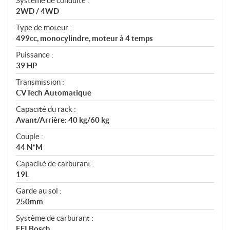
Système de conduite :
i
2WD / 4WD
o
n
Type de moteur :
s
499cc, monocylindre, moteur à 4 temps
Puissance :
39 HP
Transmission :
CVTech Automatique
Capacité du rack :
Avant/Arrière: 40 kg/60 kg
Couple :
44 N*M
Capacité de carburant :
19L
Garde au sol :
250mm
Système de carburant :
EFI Bosch