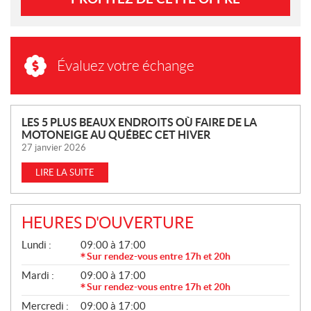
Évaluez votre échange
N
LES 5 PLUS BEAUX ENDROITS OÙ FAIRE DE LA
MOTONEIGE AU QUÉBEC CET HIVER
O
27 janvier 2026
U
V
LIRE LA SUITE
E
L
L
HEURES D'OUVERTURE
E
G
Lundi :
09:00 à 17:00
S
É
Sur rendez-vous entre 17h et 20h
N
Mardi :
09:00 à 17:00
É
R
Sur rendez-vous entre 17h et 20h
A
Mercredi :
09:00 à 17:00
L