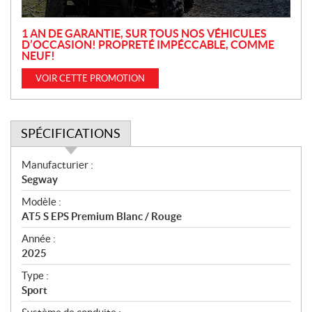
n
1 AN DE GARANTIE, SUR TOUS NOS VÉHICULES
D’OCCASION! PROPRETÉ IMPÉCCABLE, COMME
NEUF!
VOIR CETTE PROMOTION
SPÉCIFICATIONS
S
Manufacturier :
p
Segway
é
Modèle :
c
AT5 S EPS Premium Blanc / Rouge
i
f
Année :
i
2025
c
Type :
a
Sport
t