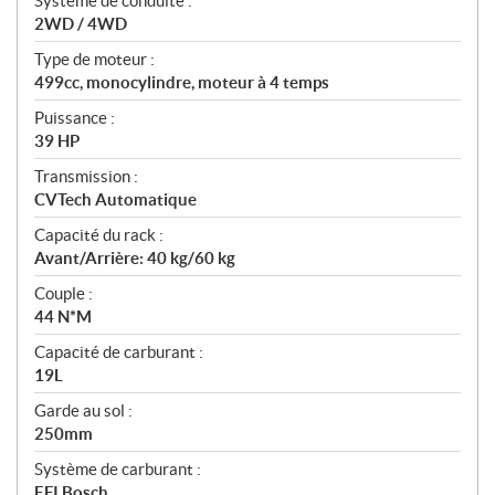
Système de conduite :
i
2WD / 4WD
o
n
Type de moteur :
s
499cc, monocylindre, moteur à 4 temps
Puissance :
39 HP
Transmission :
CVTech Automatique
Capacité du rack :
Avant/Arrière: 40 kg/60 kg
Couple :
44 N*M
Capacité de carburant :
19L
Garde au sol :
250mm
Système de carburant :
EFI Bosch