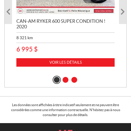
CAN-AM RYKER 600 SUPER CONDITION !
HA
2020
SUP
8 321
km
1 3
6 995
$
15
VOIR LES DÉTAILS
Les données sont affichées à titre indicatif seulement et ne peuvent être
considérées comme une information contractuelle. N'hésitez pas à nous
consulter pour plus de détails.
C
M