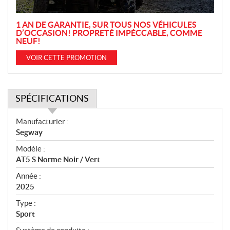
n
1 AN DE GARANTIE, SUR TOUS NOS VÉHICULES
D’OCCASION! PROPRETÉ IMPÉCCABLE, COMME
NEUF!
VOIR CETTE PROMOTION
SPÉCIFICATIONS
S
Manufacturier :
p
Segway
é
Modèle :
c
AT5 S Norme Noir / Vert
i
f
Année :
i
2025
c
Type :
a
Sport
t