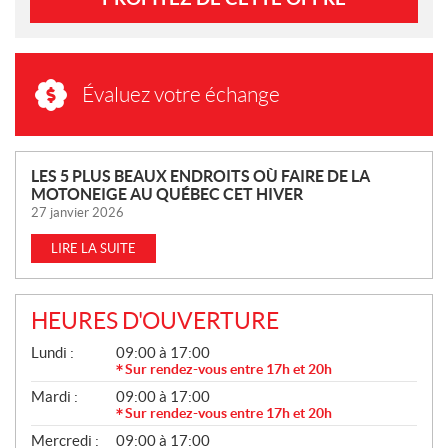
Évaluez votre échange
N
LES 5 PLUS BEAUX ENDROITS OÙ FAIRE DE LA
MOTONEIGE AU QUÉBEC CET HIVER
O
27 janvier 2026
U
V
LIRE LA SUITE
E
L
L
HEURES D'OUVERTURE
E
G
Lundi :
09:00 à 17:00
S
É
Sur rendez-vous entre 17h et 20h
N
Mardi :
09:00 à 17:00
É
R
Sur rendez-vous entre 17h et 20h
A
Mercredi :
09:00 à 17:00
L