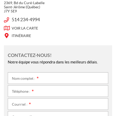
U
a
n
2369, Bd du Curé-Labelle
I
I
c
s
Saint-Jérôme
(Québec)
N
J7Y 5E9
V
e
t
T
b
a
E
514 234-4994
T
-
o
g
Z
é
J
VOIR LA
CARTE
o
r
-
l
É
k
a
N
é
ITINÉRAIRE
R
m
O
p
Ô
U
h
M
o
S
CONTACTEZ-NOUS!
E
n
Notre équipe vous répondra dans les meilleurs délais.
e
:
Nom complet :
*
Téléphone :
*
Courriel :
*